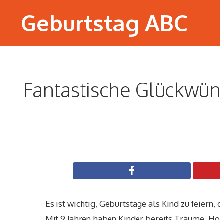
Zum
Geburtstag ABC
Inhalt
springen
Fantastische Glückwün
Es ist wichtig, Geburtstage als Kind zu feiern,
Mit 9 Jahren haben Kinder bereits Träume, Ho