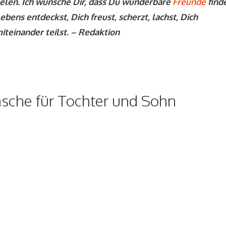
eelen. Ich wünsche Dir, dass Du wunderbare
Freunde
finde
ens entdeckst, Dich freust, scherzt, lachst, Dich
iteinander teilst. – Redaktion
sche für Tochter und Sohn