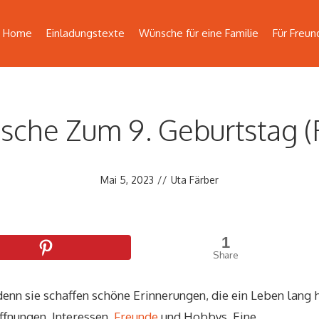
Home
Einladungstexte
Wünsche für eine Familie
Für Freun
sche Zum 9. Geburtstag 
Mai 5, 2023
//
Uta Färber
1
Share
 denn sie schaffen schöne Erinnerungen, die ein Leben lang 
ffnungen, Interessen,
Freunde
und Hobbys. Eine