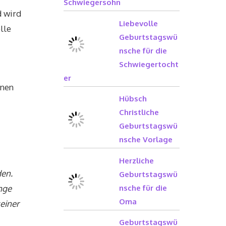
Schwiegersohn
d wird
Liebevolle
lle
Geburtstagswü
nsche für die
Schwiegertocht
er
inen
Hübsch
Christliche
Geburtstagswü
nsche Vorlage
Herzliche
den.
Geburtstagswü
ange
nsche für die
Oma
seiner
Geburtstagswü