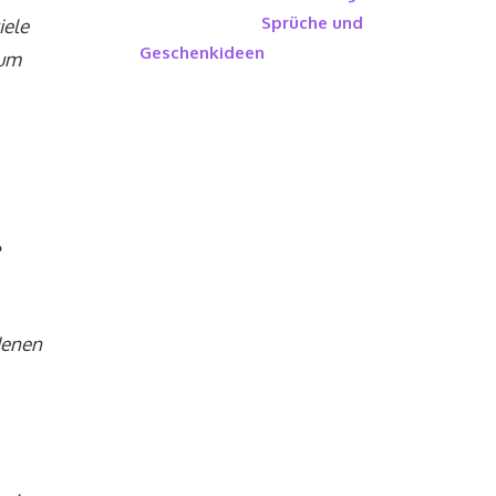
Sprüche und
iele
Geschenkideen
rum
e
denen