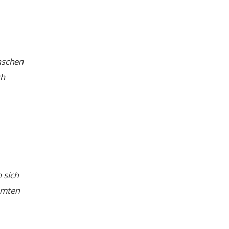
nschen
ch
 sich
immten