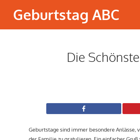
Zum
Geburtstag ABC
Inhalt
springen
Die Schönste
Geburtstage sind immer besondere Anlässe, v
der Familie zu gratulieren. Ein einfacher Gru