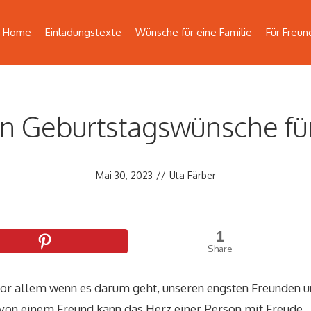
Home
Einladungstexte
Wünsche für eine Familie
Für Freun
n Geburtstagswünsche für
Mai 30, 2023
//
Uta Färber
1
Share
or allem wenn es darum geht, unseren engsten Freunden 
ß von einem Freund kann das Herz einer Person mit Freude