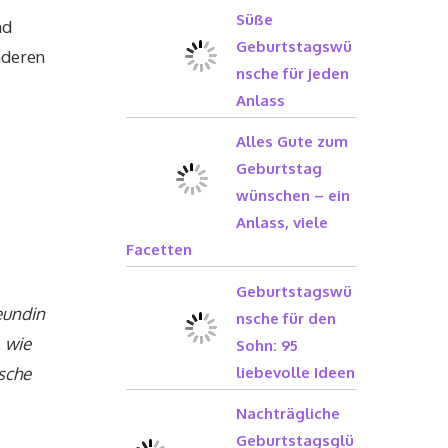
Süße
nd
Geburtstagswü
nderen
nsche für jeden
Anlass
Alles Gute zum
Geburtstag
wünschen – ein
Anlass, viele
Facetten
Geburtstagswü
eundin
nsche für den
, wie
Sohn: 95
nsche
liebevolle Ideen
Nachträgliche
Geburtstagsglü